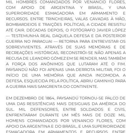
MIL HOMBRES COMANDADOS POR VENANCIO FLORES,
COM APOIO DE ARGENTINA Y BRASIL, Y UNA
SUPERIORIDADE ESMAGADORA EM ARMAMENTO E
RECURSOS. ENTRE TRINCHEIRAS, VALAS CAVADAS À MÃO,
BOMBARDEIOS E TRAIÇÕES POLÍTICAS, A CIDADE RESISTIU
ATÉ CAIR. DÉCADAS DEPOIS, O FOTÓGRAFO JAVIER LÓPEZ
— TESTEMUNHA REAL DAQUELA DEFESA E DA POSTERIOR
GUERRA NO PARAGUAI — RETORNA PARA ENTREVISTAR OS
SOBREVIVIENTES. ATRAVÉS DE SUAS MEMÓRIAS E DE
RECREAÇÕES HISTÓRICAS, RECONSTRÓI-SE NÃO APENAS A
RECUSA DE LEANDRO GÓMEZ EM SE RENDER, MAS TAMBÉM
A FORÇA DOS ANÔNIMOS QUE LUTARAM ATÉ O FIM.
PAYSANDÚ NÃO FOI APENAS UMA DERROTA MILITAR, FOI O
INÍCIO DE UMA MEMÓRIA QUE AINDA INCOMODA. A
DEFESA, ESQUECIDA PELA POLÍTICA, ABRIU CAMINHO PARA
A GUERRA MAIS SANGRENTA DO CONTINENTE.
EM DEZEMBRO DE 1864, PAYSANDÚ TORNOU-SE PALCO DE
UMA DAS RESISTÊNCIAS MAIS DESIGUAIS DA AMÉRICA DO
SUL. MIL DEFENSORES, ENTRE SOLDADOS E CIVIS,
ENFRENTARAM DURANTE UM MÊS MAIS DE DOZE MIL
HOMENS COMANDADOS POR VENANCIO FLORES, COM
APOIO DA ARGENTINA E DO BRASIL, E UMA SUPERIORIDADE
ESMAGADORA EM ARMAMENTOS E RECURSOS. ENTRE