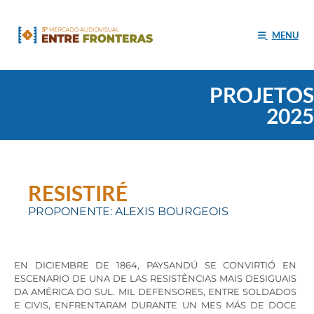
MENU
PROJETOS
2025
RESISTIRÉ
PROPONENTE: ALEXIS BOURGEOIS
EN DICIEMBRE DE 1864, PAYSANDÚ SE CONVIRTIÓ EN
ESCENARIO DE UNA DE LAS RESISTÊNCIAS MAIS DESIGUAIS
DA AMÉRICA DO SUL. MIL DEFENSORES, ENTRE SOLDADOS
E CIVIS, ENFRENTARAM DURANTE UN MES MÁS DE DOCE