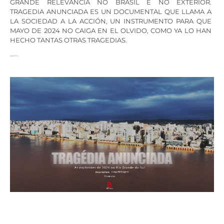
GRANDE RELEVÂNCIA NO BRASIL E NO EXTERIOR.
TRAGEDIA ANUNCIADA ES UN DOCUMENTAL QUE LLAMA A
LA SOCIEDAD A LA ACCIÓN, UN INSTRUMENTO PARA QUE
MAYO DE 2024 NO CAIGA EN EL OLVIDO, COMO YA LO HAN
HECHO TANTAS OTRAS TRAGEDIAS.
DIREÇÃO: ALOISIO ROCHA
ROTEIRO: EBER MARZULO
GÊNERO: DOCUMENTÁRIO
PAÍS: BRASIL