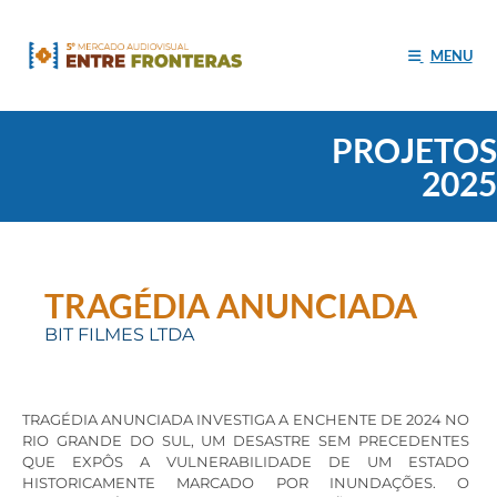
MENU
PROJETOS
2025
TRAGÉDIA ANUNCIADA
BIT FILMES LTDA
TRAGÉDIA ANUNCIADA INVESTIGA A ENCHENTE DE 2024 NO
RIO GRANDE DO SUL, UM DESASTRE SEM PRECEDENTES
QUE EXPÔS A VULNERABILIDADE DE UM ESTADO
HISTORICAMENTE MARCADO POR INUNDAÇÕES. O