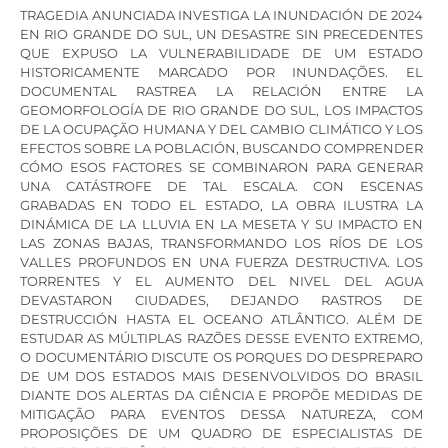
TRAGEDIA ANUNCIADA INVESTIGA LA INUNDACIÓN DE 2024
EN RIO GRANDE DO SUL, UN DESASTRE SIN PRECEDENTES
QUE EXPUSO LA VULNERABILIDADE DE UM ESTADO
HISTORICAMENTE MARCADO POR INUNDAÇÕES. EL
DOCUMENTAL RASTREA LA RELACIÓN ENTRE LA
GEOMORFOLOGÍA DE RIO GRANDE DO SUL, LOS IMPACTOS
DE LA OCUPAÇÃO HUMANA Y DEL CAMBIO CLIMÁTICO Y LOS
EFECTOS SOBRE LA POBLACIÓN, BUSCANDO COMPRENDER
CÓMO ESOS FACTORES SE COMBINARON PARA GENERAR
UNA CATÁSTROFE DE TAL ESCALA. CON ESCENAS
GRABADAS EN TODO EL ESTADO, LA OBRA ILUSTRA LA
DINÁMICA DE LA LLUVIA EN LA MESETA Y SU IMPACTO EN
LAS ZONAS BAJAS, TRANSFORMANDO LOS RÍOS DE LOS
VALLES PROFUNDOS EN UNA FUERZA DESTRUCTIVA. LOS
TORRENTES Y EL AUMENTO DEL NIVEL DEL AGUA
DEVASTARON CIUDADES, DEJANDO RASTROS DE
DESTRUCCIÓN HASTA EL OCEANO ATLÂNTICO. ALÉM DE
ESTUDAR AS MÚLTIPLAS RAZÕES DESSE EVENTO EXTREMO,
O DOCUMENTÁRIO DISCUTE OS PORQUES DO DESPREPARO
DE UM DOS ESTADOS MAIS DESENVOLVIDOS DO BRASIL
DIANTE DOS ALERTAS DA CIÊNCIA E PROPÕE MEDIDAS DE
MITIGAÇÃO PARA EVENTOS DESSA NATUREZA, COM
PROPOSIÇÕES DE UM QUADRO DE ESPECIALISTAS DE